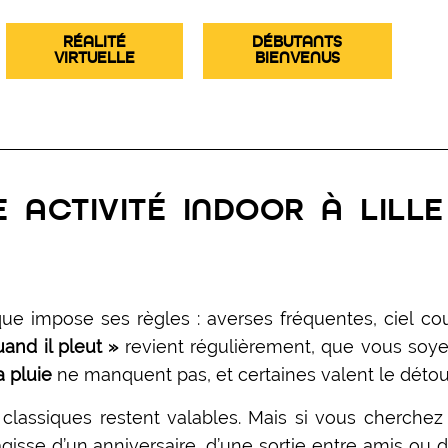
RÉALITÉ
DÉBUTANTS
VIRTUELLE
BIENVENUS
ACTIVITÉ INDOOR À LILLE
ique impose ses règles : averses fréquentes, ciel c
uand il pleut »
revient régulièrement, que vous soyez
a pluie
ne manquent pas, et certaines valent le détou
lassiques restent valables. Mais si vous cherche
’agisse d’un anniversaire, d’une sortie entre amis ou 