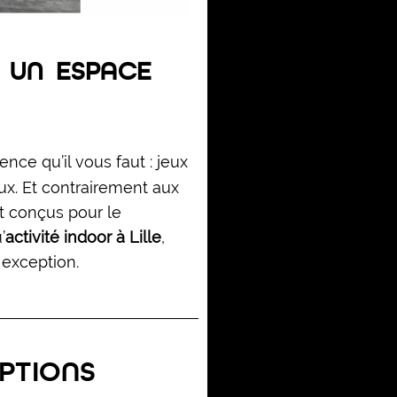
S UN ESPACE
ience qu’il vous faut : jeux
aux. Et contrairement aux
t conçus pour le
’
activité indoor à Lille
,
 exception.
PTIONS