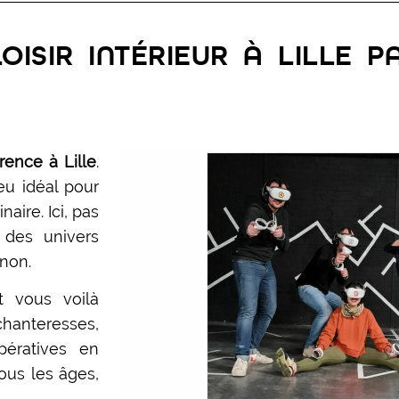
LOISIR INTÉRIEUR À LILLE 
érence à Lille
.
eu idéal pour
naire. Ici, pas
des univers
 non.
 vous voilà
hanteresses,
pératives en
ous les âges,