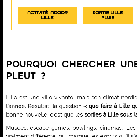
ACTIVITÉ INDOOR
SORTIE LILLE
LILLE
PLUIE
POURQUOI CHERCHER UNE 
PLEUT ?
Lille est une ville vivante, mais son climat nord
l’année. Résultat, la question
« que faire à Lille q
bonne nouvelle, c’est que les
sorties à Lille sous l
Musées, escape games, bowlings, cinémas… Les c
vraiment différente, qui marque les esprits qu’il s