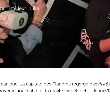
é intérieur Lille
de panique. La capitale des Flandres regorge d’
activité
venir inoubliable et la réalité virtuelle chez Inoui V