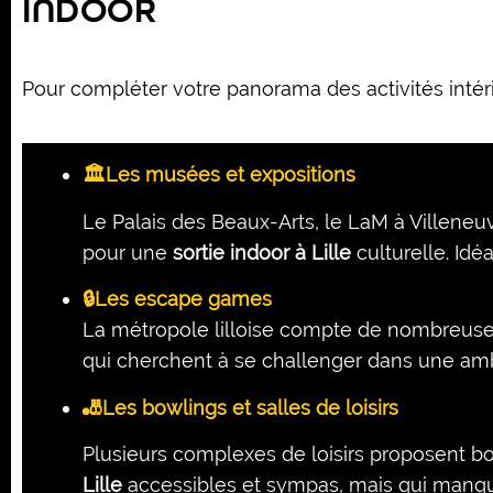
INDOOR
Pour compléter votre panorama des
activités inté
🏛️Les musées et expositions
Le Palais des Beaux-Arts, le LaM à Villeneu
pour une
sortie indoor à Lille
culturelle. Idé
🔒Les escape games
La métropole lilloise compte de nombreus
qui cherchent à se challenger dans une am
🎳Les bowlings et salles de loisirs
Plusieurs complexes de loisirs proposent bo
Lille
accessibles et sympas, mais qui manqu