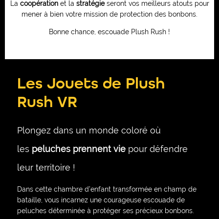
La
coopération
et la
stratégie
seront vos meilleurs atouts pour
mener à bien votre mission de protection des bonbons.
Bonne chance, escouade Plush Rush !
Les Jouets de Plush
Rush VR
Plongez dans un monde coloré où
les
peluches prennent vie
pour défendre
leur territoire !
Dans cette chambre d’enfant transformée en champ de
bataille, vous incarnez une courageuse escouade de
peluches déterminée à protéger ses précieux bonbons.