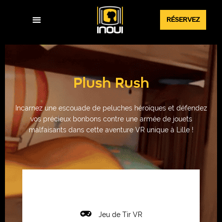
RÉSERVEZ
Expériences VR
Plush Rush
Incarnez une escouade de peluches héroïques et défendez
vos précieux bonbons contre une armée de jouets
malfaisants dans cette aventure VR unique à Lille !
Jeu de Tir VR