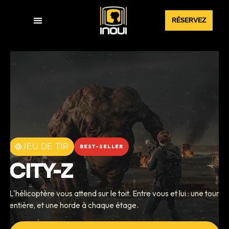
RÉSERVEZ
Expériences VR
JEU DE TIR
BEST-SELLER
CITY-Z
L'hélicoptère vous attend sur le toit. Entre vous et lui : une tour
entière, et une horde à chaque étage.